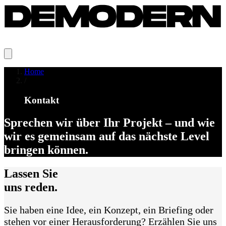
Agentur
Services
Systeme
Projekte
Karriere
Kontakt
Newsroom
Switch to
English
English
Home
/
Kontakt
Sprechen
wir
über
Ihr
Projekt
–
und
wie
wir
es
gemeinsam
auf
das
nächste
Level
bringen
können.
Lassen Sie
uns reden.
Sie haben eine Idee, ein Konzept, ein Briefing oder
stehen vor einer Herausforderung? Erzählen Sie uns