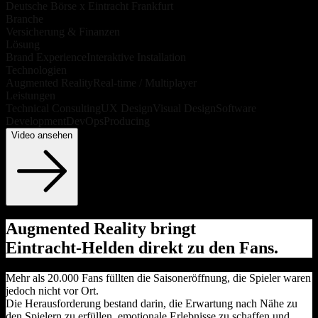
Deutsche Börse x Eintracht Frankfurt
Branche
Versicherung & Finanzen
Lösung
Brand Experience
Interaktive Installation
Technologien
Augmented Reality
Real-time / Multiplayer
Leistungen
Technical Consulting
UX Design
Visual Design
Software
Development
DevOps
Producing
Video ansehen
Augmented Reality bringt
Eintracht‑Helden direkt zu den Fans.
Mehr als 20.000 Fans füllten die Saisoneröffnung, die Spieler waren
jedoch nicht vor Ort.
Die Herausforderung bestand darin, die Erwartung nach Nähe zu
den Spielern zu erfüllen, emotionale Erlebnisse zu schaffen und