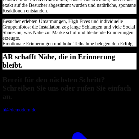
exakt auf die Besucher abgestimmt wurden und natürliche, spontane
Reaktionen entstanden.
Besucher erlebten Umarmungen, High Fives und individuelle
Gruppenfotos; die Installation zog lange Schlangen und viele Social
Shares an, was Nähe zur Marke schuf und bleibende Erinnerungen
erzeugte.
Emotionale Erinnerungen und hohe Teilnahme belegen den Erfolg.
AR schafft Nähe, die in Erinnerung
bleibt.
Bereit für den nächsten Schritt?
Schreiben Sie uns oder rufen Sie einfach
an.
hi@demodern.de