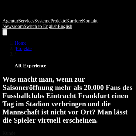
Agentur
Services
Systeme
Projekte
Karriere
Kontakt
Newsroom
Switch to
English
English
Home
/
Projekte
/
AR Experience
Was
macht
man,
wenn
zur
Saisoneröffnung
mehr
als
20.000
Fans
des
Fussballclubs
Eintracht
Frankfurt
einen
Tag
im
Stadion
verbringen
und
die
Mannschaft
ist
nicht
vor
Ort?
Man
lässt
die
Spieler
virtuell
erscheinen.
Kunde