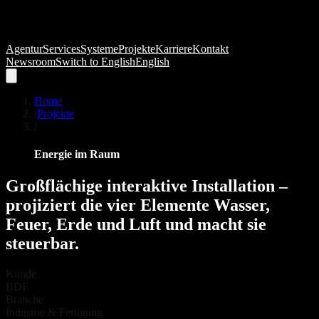
Agentur
Services
Systeme
Projekte
Karriere
Kontakt
Newsroom
Switch to
English
English
Home
/
Projekte
/
Energie im Raum
Großflächige
interaktive
Installation
–
projiziert
die
vier
Elemente
Wasser,
Feuer,
Erde
und
Luft
und
macht
sie
steuerbar.
Kunde
BDF
Branche
Industrie & Fertigung