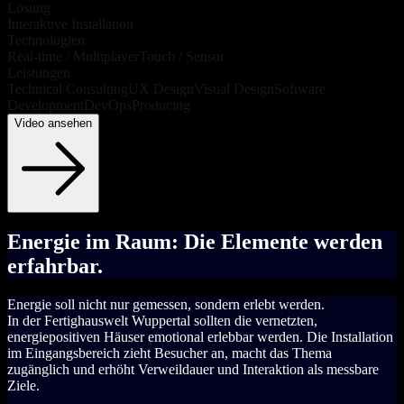
Lösung
Interaktive Installation
Technologien
Real-time / Multiplayer
Touch / Sensor
Leistungen
Technical Consulting
UX Design
Visual Design
Software
Development
DevOps
Producing
Video ansehen
Energie im Raum: Die Elemente werden
erfahrbar.
Energie soll nicht nur gemessen, sondern erlebt werden.
In der Fertighauswelt Wuppertal sollten die vernetzten,
energiepositiven Häuser emotional erlebbar werden. Die Installation
im Eingangsbereich zieht Besucher an, macht das Thema
zugänglich und erhöht Verweildauer und Interaktion als messbare
Ziele.