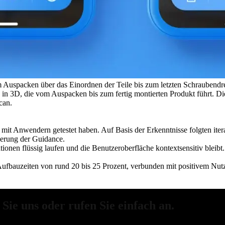
om Auspacken über das Einordnen der Teile bis zum letzten Schraubendr
tung in 3D, die vom Auspacken bis zum fertig montierten Produkt führt.
can.
 mit Anwendern getestet haben. Auf Basis der Erkenntnisse folgten ite
serung der Guidance.
nen flüssig laufen und die Benutzeroberfläche kontextsensitiv bleibt. 
Aufbauzeiten von rund 20 bis 25 Prozent, verbunden mit positivem Nut
Sie uns oder rufen Sie einfach an.