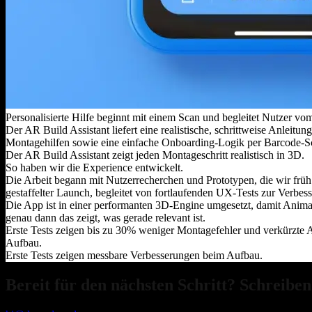
Personalisierte Hilfe beginnt mit einem Scan und begleitet Nutzer v
Der AR Build Assistant liefert eine realistische, schrittweise Anlei
Montagehilfen sowie eine einfache Onboarding‑Logik per Barcode‑S
Der AR Build Assistant zeigt jeden Montageschritt realistisch in 3D.
So haben wir die Experience entwickelt.
Die Arbeit begann mit Nutzerrecherchen und Prototypen, die wir früh
gestaffelter Launch, begleitet von fortlaufenden UX‑Tests zur Verbes
Die App ist in einer performanten 3D‑Engine umgesetzt, damit Animatio
genau dann das zeigt, was gerade relevant ist.
Erste Tests zeigen bis zu 30% weniger Montagefehler und verkürzte 
Aufbau.
Erste Tests zeigen messbare Verbesserungen beim Aufbau.
Bereit für den nächsten Schritt? Schreiben 