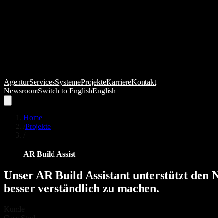
Agentur
Services
Systeme
Projekte
Karriere
Kontakt
Newsroom
Switch to
English
English
Home
/
Projekte
/
AR Build Assist
Unser
AR
Build
Assistant
unterstützt
den
N
besser
verständlich
zu
machen.
Kunde
Case Study