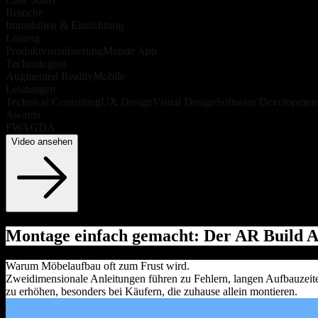
Branche
Immobilien & Einrichtung
Lösung
Produktvisualisierung
Mobile App
Technologien
Augmented Reality
Mobile
Leistungen
Technical Consulting
UX Design
Visual Design
Software Developmen
Awards
FWA
GDA
Video ansehen
Montage einfach gemacht: Der AR Build Assi
Warum Möbelaufbau oft zum Frust wird.
Zweidimensionale Anleitungen führen zu Fehlern, langen Aufbauzeite
zu erhöhen, besonders bei Käufern, die zuhause allein montieren.