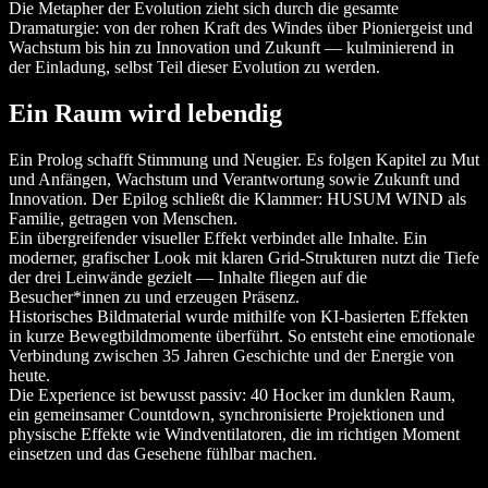
Die Metapher der Evolution zieht sich durch die gesamte
Dramaturgie: von der rohen Kraft des Windes über Pioniergeist und
Wachstum bis hin zu Innovation und Zukunft — kulminierend in
der Einladung, selbst Teil dieser Evolution zu werden.
Ein Raum wird lebendig
Ein Prolog schafft Stimmung und Neugier. Es folgen Kapitel zu Mut
und Anfängen, Wachstum und Verantwortung sowie Zukunft und
Innovation. Der Epilog schließt die Klammer: HUSUM WIND als
Familie, getragen von Menschen.
Ein übergreifender visueller Effekt verbindet alle Inhalte. Ein
moderner, grafischer Look mit klaren Grid-Strukturen nutzt die Tiefe
der drei Leinwände gezielt — Inhalte fliegen auf die
Besucher*innen zu und erzeugen Präsenz.
Historisches Bildmaterial wurde mithilfe von KI-basierten Effekten
in kurze Bewegtbildmomente überführt. So entsteht eine emotionale
Verbindung zwischen 35 Jahren Geschichte und der Energie von
heute.
Die Experience ist bewusst passiv: 40 Hocker im dunklen Raum,
ein gemeinsamer Countdown, synchronisierte Projektionen und
physische Effekte wie Windventilatoren, die im richtigen Moment
einsetzen und das Gesehene fühlbar machen.