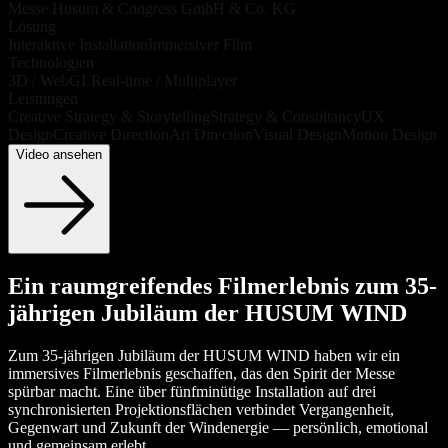
Messe Husum & Congress GmbH & Co. KG
Lösung
Interaktive Installation
Immersiver Film
Technologien
3D / WebGL
Real-time / Multiplayer
Leistungen
Creative Strategy & Storytelling
Strategy & Consultancy
UX
Design
Creative Direction
Art Direction
Visual Design
Motion Design
Video ansehen
Ein raumgreifendes Filmerlebnis zum 35-
jährigen Jubiläum der HUSUM WIND
Zum 35-jährigen Jubiläum der HUSUM WIND haben wir ein
immersives Filmerlebnis geschaffen, das den Spirit der Messe
spürbar macht. Eine über fünfminütige Installation auf drei
synchronisierten Projektionsflächen verbindet Vergangenheit,
Gegenwart und Zukunft der Windenergie — persönlich, emotional
und gemeinsam erlebt.