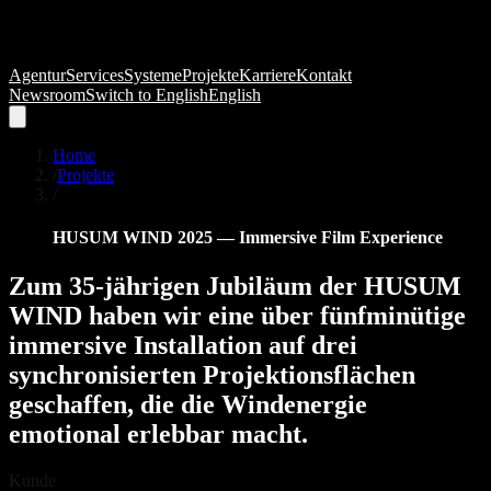
Agentur
Services
Systeme
Projekte
Karriere
Kontakt
Newsroom
Switch to
English
English
Home
/
Projekte
/
HUSUM WIND 2025 — Immersive Film Experience
Zum
35-jährigen
Jubiläum
der
HUSUM
WIND
haben
wir
eine
über
fünfminütige
immersive
Installation
auf
drei
synchronisierten
Projektionsflächen
geschaffen,
die
die
Windenergie
emotional
erlebbar
macht.
Kunde