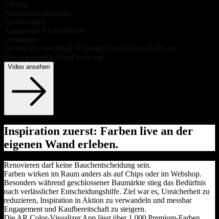
Lösung
Produktvisualisierung
Technologien
Augmented Reality
Mobile
Leistungen
Technical Consulting
UX Design
Visual Design
Software
Development
DevOps
Producing
Video ansehen
Inspiration zuerst: Farben live an der
eigenen Wand erleben.
Renovieren darf keine Bauchentscheidung sein.
Farben wirken im Raum anders als auf Chips oder im Webshop.
Besonders während geschlossener Baumärkte stieg das Bedürfnis
nach verlässlicher Entscheidungshilfe. Ziel war es, Unsicherheit zu
reduzieren, Inspiration in Aktion zu verwandeln und messbar
Engagement und Kaufbereitschaft zu steigern.
Die AR Color‑Visualizer App lässt über 1.000 Premium‑Farben