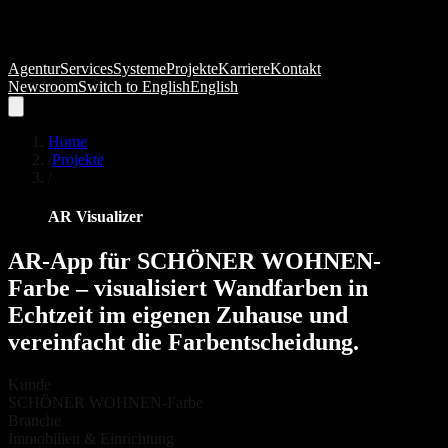
Agentur
Services
Systeme
Projekte
Karriere
Kontakt
Newsroom
Switch to
English
English
Home
/
Projekte
/
AR Visualizer
AR-App
für
SCHÖNER
WOHNEN-
Farbe
–
visualisiert
Wandfarben
in
Echtzeit
im
eigenen
Zuhause
und
vereinfacht
die
Farbentscheidung.
Kunde
SCHÖNER WOHNEN-Farbe
Branche
Immobilien & Einrichtung