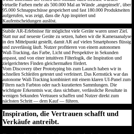
virtuelle Farben mehr als 500.000 Mal an Wände ‚angepinselt‘, über
95.000 Schnappschüsse gespeichert und fast 180.000 Produktseiten
aufgerufen, was zeigt, dass die App inspiriert und
Kaufentscheidungen auslöst.
Stabile AR‑Erlebnisse für möglichst viele Geräte waren unser Ziel.
Statt nur auf neueste Geräte zu setzen, haben wir die Kameraanalyse
in den Mittelpunkt gestellt, damit AR auf vielen Smartphones flüssig
und zuverlässig läuft. Nutzer profitieren von einem autonomen
Wall‑Tracking, das Farbe, Licht und Perspektive in Sekunden
anpasst, und von einer intuitiven Filterlogik, die Inspiration und
zielgerichtetes Finden gleichermaßen fördert.
Vom Discovery über Prototyping bis zum Launch haben wir in
schnellen Schleifen getestet und verfeinert. Das Kernstück war das
autonome Wall‑Tracking kombiniert mit einem klaren UI‑Panel zum
Filtern nach Farbton oder nach kuratierten Sammlungen. Die
wichtigste Erkenntnis war, dass sichtbare, verlässliche Resultate in
wenigen Sekunden Vertrauen schaffen und Nutzer direkt zum
nächsten Schritt — dem Kauf — führen.
Inspiration, die Vertrauen schafft und
Verkäufe antreibt.